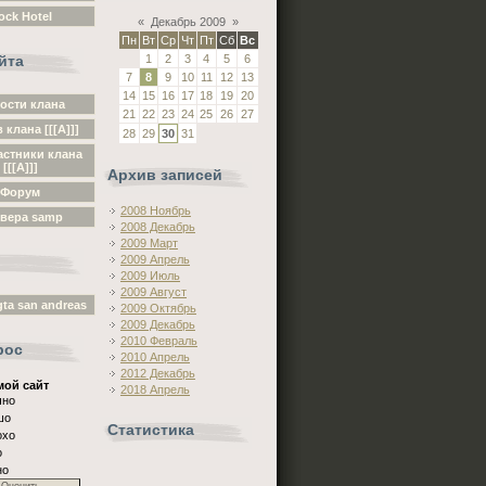
ock Hotel
«
Декабрь 2009
»
Пн
Вт
Ср
Чт
Пт
Сб
Вс
йта
1
2
3
4
5
6
7
8
9
10
11
12
13
14
15
16
17
18
19
20
ости клана
21
22
23
24
25
26
27
 клана [[[A]]]
28
29
30
31
астники клана
[[[A]]]
Архив записей
Форум
2008 Ноябрь
вера samp
2008 Декабрь
2009 Март
2009 Апрель
2009 Июль
2009 Август
ta san andreas
2009 Октябрь
2009 Декабрь
2010 Февраль
рос
2010 Апрель
2012 Декабрь
мой сайт
2018 Апрель
чно
шо
Статистика
охо
о
но