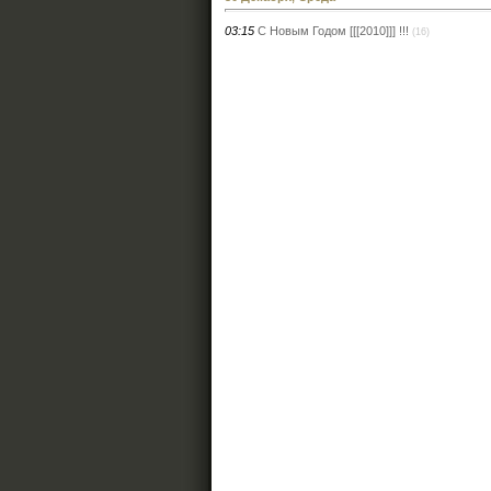
03:15
С Новым Годом [[[2010]]] !!!
(16)