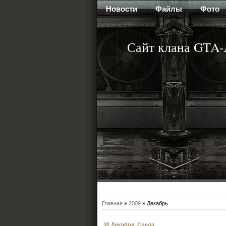
Новости
Файлы
Фото
Сайт клана GTA
Главная
»
2009
»
Декабрь
30 Декабря, Среда