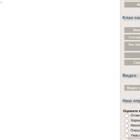
R
Клан са
Нов
Состав
Экс уч
Cер
Видео
Видео g
Наш оп
Оцените 
Отли
Хоро
Непл
Плох
Ужас