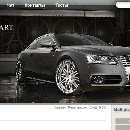
Чат
Контакты
Тесты
-ART
Главная
|
Регистрация
|
Вход
|
RSS
Multipl