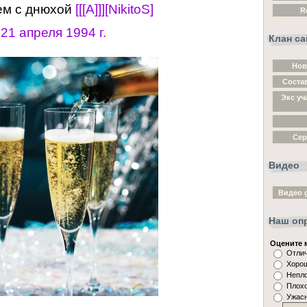
ем с днюхой
[[[A]]][NikitoS]
R
 21 апреля 1994 г.
Клан са
Нов
Состав
Экс уч
Cер
Видео
Видео g
Наш оп
Оцените 
Отли
Хоро
Непл
Плох
Ужас