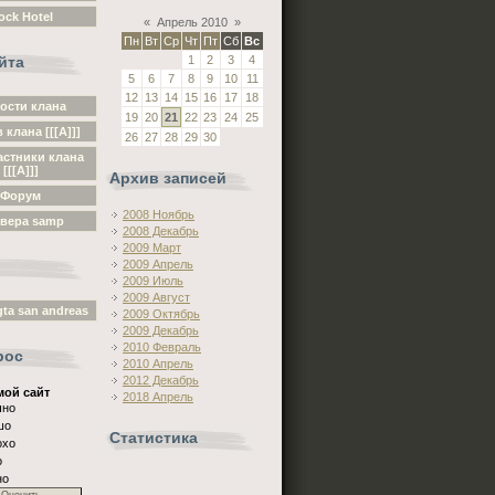
ock Hotel
«
Апрель 2010
»
Пн
Вт
Ср
Чт
Пт
Сб
Вс
йта
1
2
3
4
5
6
7
8
9
10
11
12
13
14
15
16
17
18
ости клана
19
20
21
22
23
24
25
 клана [[[A]]]
26
27
28
29
30
астники клана
[[[A]]]
Архив записей
Форум
2008 Ноябрь
вера samp
2008 Декабрь
2009 Март
2009 Апрель
2009 Июль
2009 Август
ta san andreas
2009 Октябрь
2009 Декабрь
2010 Февраль
рос
2010 Апрель
2012 Декабрь
мой сайт
2018 Апрель
чно
шо
Статистика
охо
о
но