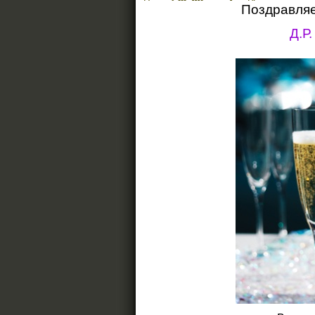
Поздравля
Д.Р.