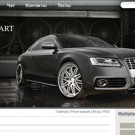
Чат
Контакты
Тесты
-ART
Главная
|
Регистрация
|
Вход
|
RSS
Multipl