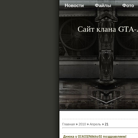
Новости
Файлы
Фото
Сайт клана GTA
Главная
»
2010
»
Апрель
»
21
Днюха у [[[A]]][NikitoS] поздравляем!